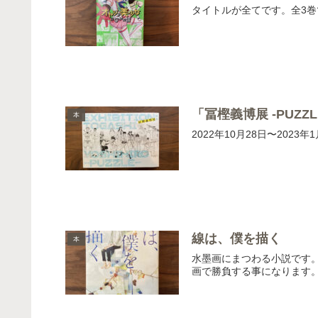
タイトルが全てです。全3
「冨樫義博展 -PUZZ
本
2022年10月28日〜2
線は、僕を描く
本
水墨画にまつわる小説です
画で勝負する事になります