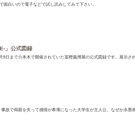
巻で面白いので電子などで試し読みしてみて下さい。
LE-」公式図録
023年1月9日まで六本木で開催されていた冨樫義博展の公式図録です。展
。事故で両親を失って感情が希薄になった大学生が主人公。なぜか水墨
。