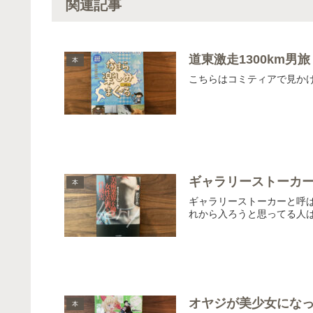
関連記事
道東激走1300km
本
こちらはコミティアで見か
ギャラリーストーカー
本
ギャラリーストーカーと呼
れから入ろうと思ってる人
オヤジが美少女にな
本