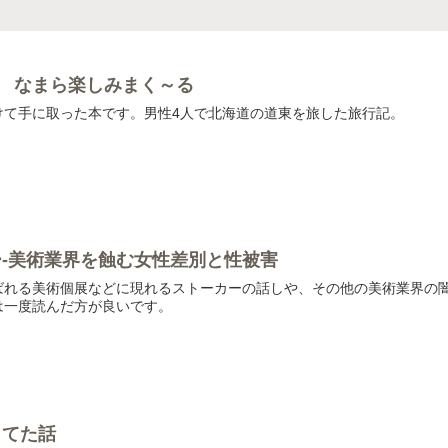
男旅 なまら楽しみまく～る
けて手に取った本です。男性4人で北海道の道東を旅した旅行記。
-美術業界を蝕む女性差別と性被害
ばれる美術個展などに現れるストーカーの話しや、その他の美術業界の
は一度読んだ方が良いです。
ってた話