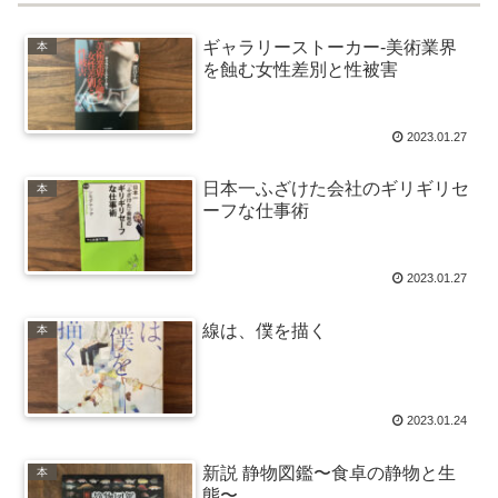
ギャラリーストーカー-美術業界
本
を蝕む女性差別と性被害
2023.01.27
日本一ふざけた会社のギリギリセ
本
ーフな仕事術
2023.01.27
線は、僕を描く
本
2023.01.24
新説 静物図鑑〜食卓の静物と生
本
態〜